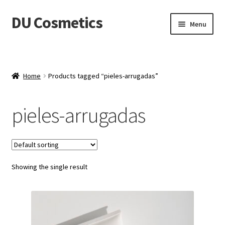
DU Cosmetics
Skip
Skip
Menu
to
to
navigation
content
Empresa
Expand
Productos
Home
Products tagged “pieles-arrugadas”
child
menu
Blog
pieles-arrugadas
Distribuidores
Contacto
Showing the single result
Acceder
Carrito