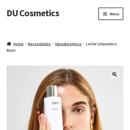
DU Cosmetics
Skip
Skip
Menu
to
to
navigation
content
Empresa
Expand
Productos
Home
Necesidades
Hipoalergénico
Leche Limpiadora
child
Basic
menu
Blog
Distribuidores
🔍
Contacto
Acceder
Carrito