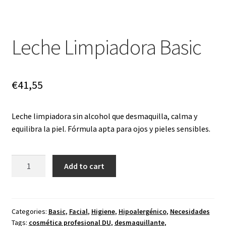
Leche Limpiadora Basic
€
41,55
Leche limpiadora sin alcohol que desmaquilla, calma y
equilibra la piel. Fórmula apta para ojos y pieles sensibles.
Leche
Add to cart
Limpiadora
Basic
quantity
Categories:
Basic
,
Facial
,
Higiene
,
Hipoalergénico
,
Necesidades
Tags:
cosmética profesional DU
,
desmaquillante
,