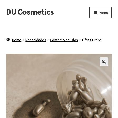
DU Cosmetics
Skip
Skip
Menu
to
to
navigation
content
Empresa
Expand
Productos
Home
Necesidades
Contorno de Ojos
Lifting Drops
child
menu
Blog
Distribuidores
🔍
Contacto
Acceder
Carrito