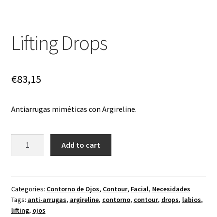
Lifting Drops
€
83,15
Antiarrugas miméticas con Argireline.
Lifting
Add to cart
Drops
quantity
Categories:
Contorno de Ojos
,
Contour
,
Facial
,
Necesidades
Tags:
anti-arrugas
,
argireline
,
contorno
,
contour
,
drops
,
labios
,
lifting
,
ojos