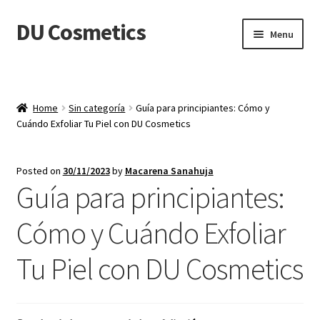
DU Cosmetics
Skip
Skip
Menu
to
to
navigation
content
Empresa
Expand
Productos
Home
Sin categoría
Guía para principiantes: Cómo y
child
Cuándo Exfoliar Tu Piel con DU Cosmetics
menu
Blog
Posted on
30/11/2023
by
Macarena Sanahuja
Distribuidores
Guía para principiantes:
Contacto
Cómo y Cuándo Exfoliar
Tu Piel con DU Cosmetics
Acceder
Carrito