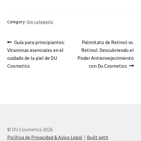
Category:
Sin categoría
Post
Previous
Next
Guía para principiantes:
Palmitato de Retinol vs.
post:
post:
Vitaminas esenciales en el
Retinol: Descubriendo el
navigation
cuidado de la piel de DU
Poder Antienvejecimiento
Cosmetics
con Du Cosmetics
© DU Cosmetics 2026
Política de Privacidad & Aviso Legal
Built with