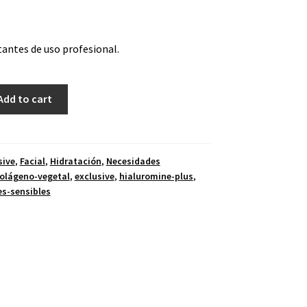
antes de uso profesional.
Add to cart
sive
,
Facial
,
Hidratación
,
Necesidades
olágeno-vegetal
,
exclusive
,
hialuromine-plus
,
es-sensibles