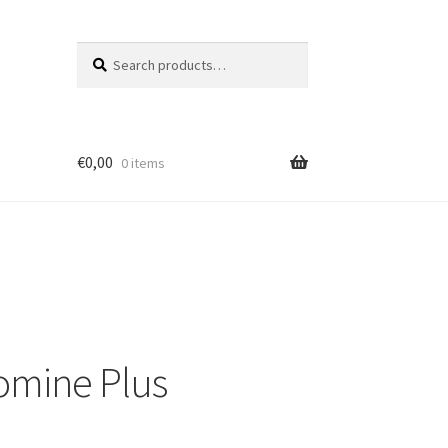
Search
Search
for:
€
0,00
0 items
omine Plus