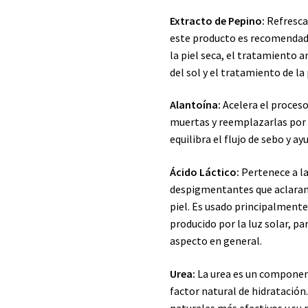
Extracto de Pepino:
Refresca 
este producto es recomendado
la piel seca, el tratamiento 
del sol y el tratamiento de la 
Alantoína:
Acelera el proceso
muertas y reemplazarlas por 
equilibra el flujo de sebo y ay
Ácido Láctico:
Pertenece a la
despigmentantes que aclaran 
piel. Es usado principalmente
producido por la luz solar, par
aspecto en general.
Urea:
La urea es un component
factor natural de hidratació
naturales más efectivos y su 