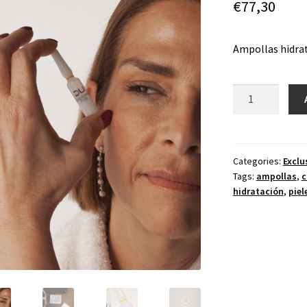
€
77,30
Ampollas hidrat
Hialuromine
Plus
quantity
Categories:
Exclu
Tags:
ampollas
,
c
hidratación
,
piel