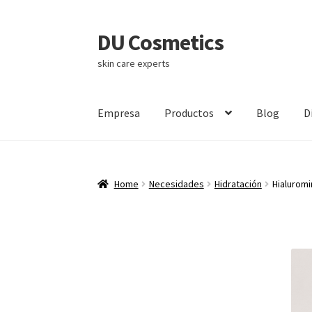
DU Cosmetics
Skip
Skip
to
to
skin care experts
navigation
content
Empresa
Productos
Blog
D
Home
Necesidades
Hidratación
Hialuromi