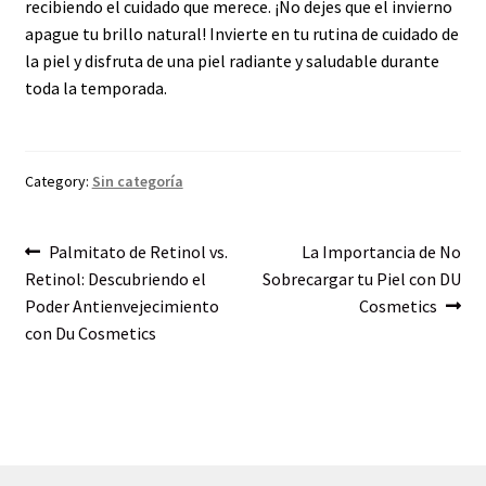
recibiendo el cuidado que merece. ¡No dejes que el invierno
apague tu brillo natural! Invierte en tu rutina de cuidado de
la piel y disfruta de una piel radiante y saludable durante
toda la temporada.
Category:
Sin categoría
Post
Previous
Next
Palmitato de Retinol vs.
La Importancia de No
post:
post:
Retinol: Descubriendo el
Sobrecargar tu Piel con DU
navigation
Poder Antienvejecimiento
Cosmetics
con Du Cosmetics