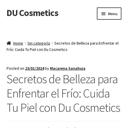
DU Cosmetics
Skip
Skip
Menu
to
to
navigation
content
Empresa
Expand
Productos
Home
Sin categoría
Secretos de Belleza para Enfrentar el
child
Frío: Cuida Tu Piel con Du Cosmetics
menu
Blog
Posted on
23/01/2024
by
Macarena Sanahuja
Distribuidores
Secretos de Belleza para
Contacto
Enfrentar el Frío: Cuida
Tu Piel con Du Cosmetics
Acceder
Carrito