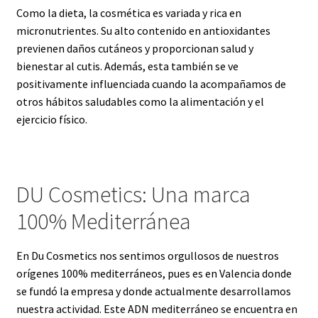
Como la dieta, la cosmética es variada y rica en
M
c
micronutrientes. Su alto contenido en antioxidantes
e
s
previenen daños cutáneos y proporcionan salud y
d
:
bienestar al cutis. Además, esta también se ve
i
U
positivamente influenciada cuando la acompañamos de
t
n
otros hábitos saludables como la alimentación y el
e
a
ejercicio físico.
r
m
r
a
á
r
n
c
DU Cosmetics: Una marca
e
a
a
1
100% Mediterránea
:
0
L
0
En Du Cosmetics nos sentimos orgullosos de nuestros
a
%
orígenes 100% mediterráneos, pues es en Valencia donde
C
M
se fundó la empresa y donde actualmente desarrollamos
l
e
nuestra actividad. Este ADN mediterráneo se encuentra en
a
d