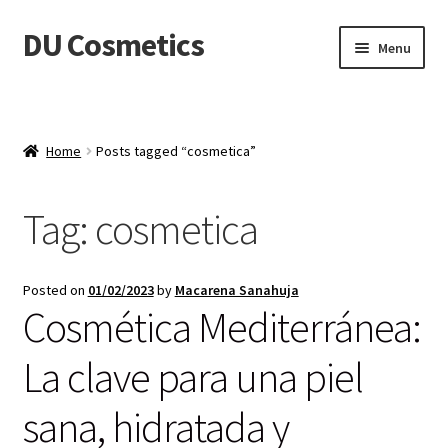
DU Cosmetics
Skip
Skip
Menu
to
to
navigation
content
Empresa
Expand
Productos
Home
Posts tagged “cosmetica”
child
menu
Blog
Tag:
cosmetica
Distribuidores
Posted on
01/02/2023
by
Macarena Sanahuja
Contacto
Cosmética Mediterránea:
Acceder
La clave para una piel
sana, hidratada y
Carrito