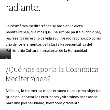
radiante.
La cosmética mediterránea se basa en la dieta
mediterránea, que más que una simple pauta nutricional,
representa un estilo de vida equilibrado reconocido como
uno de los elementos de la Lista Representativa del
Patrimonio Cultural Inmaterial de la Humanidad.
C
D
o
u
¿Qué nos aporta la Cosmética
s
C
Mediterránea?
m
o
é
s
t
m
Así pues, la cosmética mediterránea tiene como objetivo
i
e
principal aportar los nutrientes y vitaminas necesarios
c
t
para una piel saludable, hidratada y radiante.
a
i